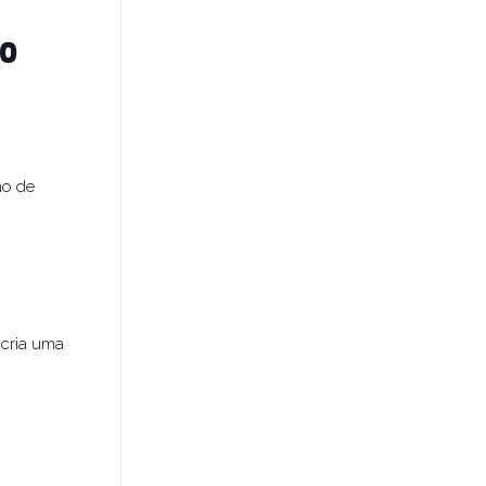
ão
no de
 cria uma