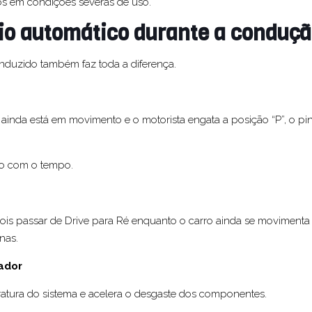
dos em condições severas de uso.
io automático durante a conduç
duzido também faz toda a diferença.
ainda está em movimento e o motorista engata a posição “P”, o pi
mo com o tempo.
pois passar de Drive para Ré enquanto o carro ainda se movimenta
nas.
ador
tura do sistema e acelera o desgaste dos componentes.