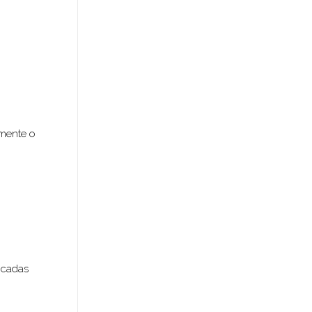
amente o
ncadas