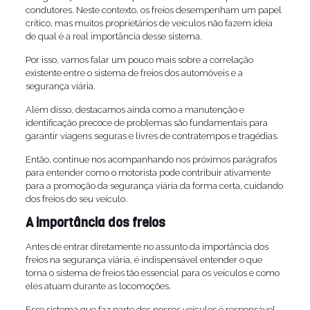
condutores. Neste contexto, os freios desempenham um papel
crítico, mas muitos proprietários de veículos não fazem ideia
de qual é a real importância desse sistema.
Por isso, vamos falar um pouco mais sobre a correlação
existente entre o sistema de freios dos automóveis e a
segurança viária.
Além disso, destacamos ainda como a manutenção e
identificação precoce de problemas são fundamentais para
garantir viagens seguras e livres de contratempos e tragédias.
Então, continue nos acompanhando nos próximos parágrafos
para entender como o motorista pode contribuir ativamente
para a promoção da segurança viária da forma certa, cuidando
dos freios do seu veículo.
A importância dos freios
Antes de entrar diretamente no assunto da importância dos
freios na segurança viária, é indispensável entender o que
torna o sistema de freios tão essencial para os veículos e como
eles atuam durante as locomoções.
Esse sistema que faz parte dos nossos veículos é responsável