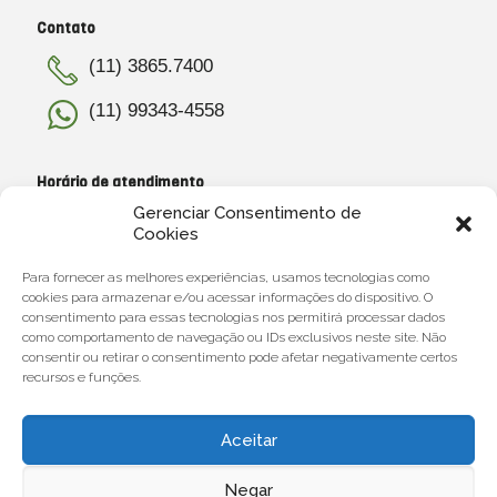
Contato
(11) 3865.7400
(11) 99343-4558
Horário de atendimento
Gerenciar Consentimento de
De segunda à sexta das 8h às 17h
Cookies
Sábado das 8h às 12h
Para fornecer as melhores experiências, usamos tecnologias como
cookies para armazenar e/ou acessar informações do dispositivo. O
consentimento para essas tecnologias nos permitirá processar dados
como comportamento de navegação ou IDs exclusivos neste site. Não
consentir ou retirar o consentimento pode afetar negativamente certos
recursos e funções.
Aceitar
Ponto Branco Mecânica Automotiva 2020 © Todos os Direitos
Negar