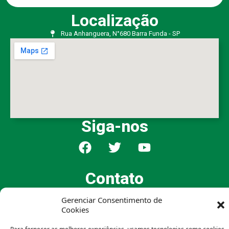
Localização
Rua Anhanguera, N°680 Barra Funda - SP
Siga-nos
Contato
(11) 3865-7400
Gerenciar Consentimento de
(11) 99343-4558
Cookies
atendimento@pontobrancoauto.com.br
Horário de Atendimento