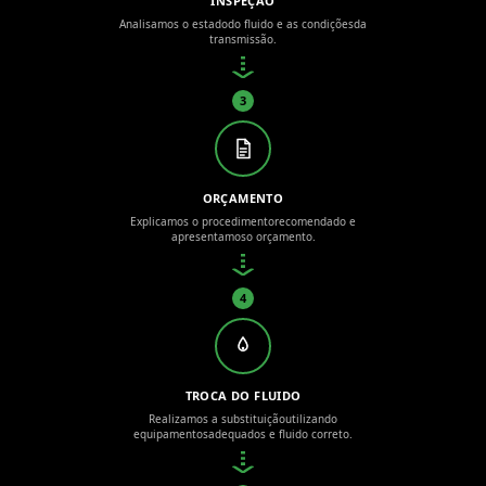
INSPEÇÃO
Analisamos o estado
do fluido e as condições
da
transmissão.
3
ORÇAMENTO
Explicamos o procedimento
recomendado e
apresentamos
o orçamento.
4
TROCA DO FLUIDO
Realizamos a substituição
utilizando
equipamentos
adequados e fluido correto.