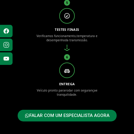
5
TESTES FINAIS
Verificamos funcionamento,
temperatura e
desempenho
da transmissão.
6
ENTREGA
Veículo pronto para
rodar com segurança
e
tranquilidade.
FALAR COM UM ESPECIALISTA AGORA