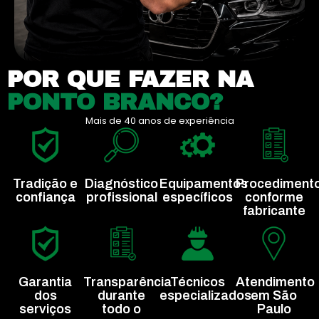
POR QUE FAZER NA
PONTO BRANCO?
Mais de 40 anos de experiência
Tradição e
Diagnóstico
Equipamentos
Procediment
confiança
profissional
específicos
conforme
fabricante
Garantia
Transparência
Técnicos
Atendimento
dos
durante
especializados
em São
serviços
todo o
Paulo